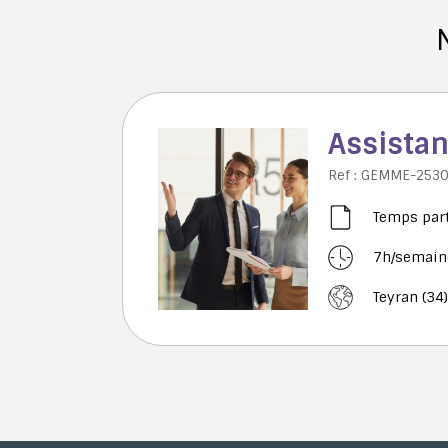
Assistan
Ref : GEMME-253
Temps part
7h/semain
Teyran (34)