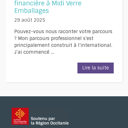
financière à Midi Verre
Emballages
29 août 2025
Pouvez-vous nous raconter votre parcours
? Mon parcours professionnel s’est
principalement construit à l’international.
J’ai commencé …
Intervie
Lire la suite
d’Olivia
Guerry,
directric
administ
et
financiè
à
Midi